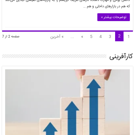
دانش بومی و مهارت دست، تارهای ظریف ابریشم را به پارچه‌های نفیسی تبدیل می‌کند
که هم در بازارهای داخلی و هم …
توضیحات بیشتر »
2
1
3
4
5
»
...
» آخرین
صفحه 2 از 7
کارآفرینی