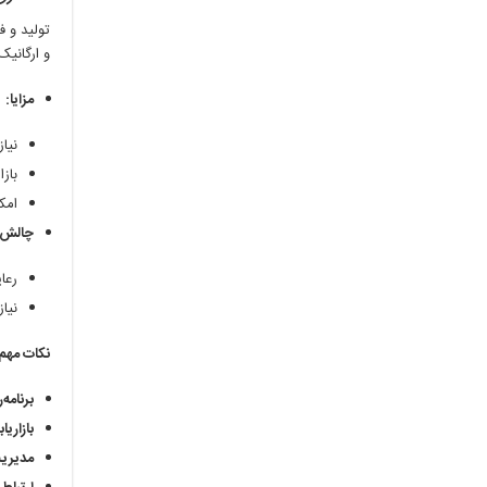
تولید و 
و ارگانیک
مزایا:
نیاز
باز
امک
چالش‌ه
رعا
نیا
نکات مهم
برنامه
بازاریا
مدیریت