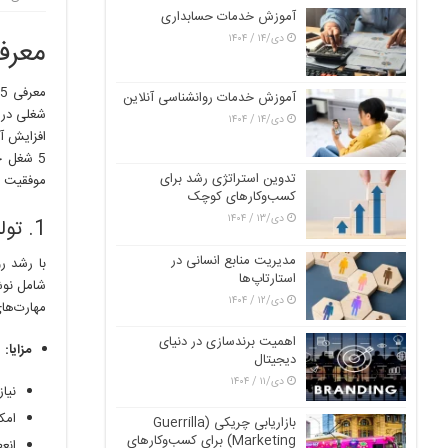
آموزش خدمات حسابداری
دی/۱۴ / ۱۴۰۴
معرفی 5 شغل خانگی پرطر
م
آموزش خدمات روانشناسی آنلاین
شغلی در ا
دی/۱۴ / ۱۴۰۴
افزایش آز
5 شغل خ
تدوین استراتژی رشد برای
موفقیت ب
کسب‌وکارهای کوچک
دی/۱۳ / ۱۴۰۴
1. تولید محتوا
مدیریت منابع انسانی در
با رشد ر
استارتاپ‌ها
شامل نوش
دی/۱۲ / ۱۴۰۴
مهارت‌های
اهمیت برندسازی در دنیای
مزایا:
دیجیتال
دی/۱۱ / ۱۴۰۴
نیاز
امک
بازاریابی چریکی (Guerrilla
Marketing) برای کسب‌وکارهای
انع