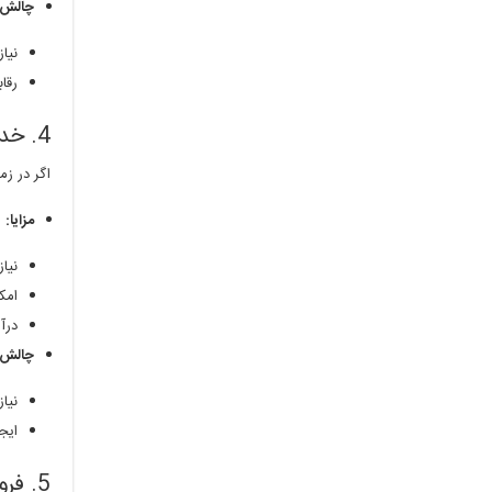
چالش‌ه
نیا
رقا
4. خدمات مشاوره‌ای
اگر در زم
مزایا:
نیاز
امک
درآم
چالش‌ه
نیا
ایج
5. فروش محصولات غذایی خانگی