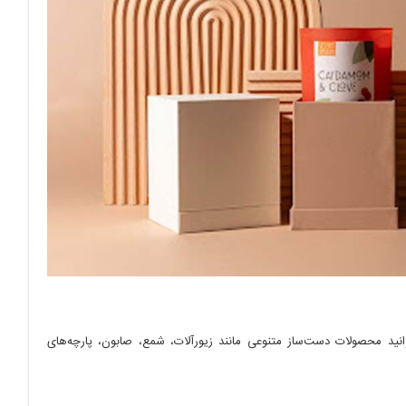
نید محصولات دست‌ساز متنوعی مانند زیورآلات، شمع، صابون، پارچه‌های