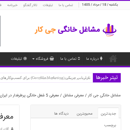
یکشنبه / 18 / مرداد / 1405
تماس با ما
تبلیغات
تالار گفتگو
خبرنامه
ف
درباره ما
تماس با ما
فروشگاه
تبلیغات
تیتر خبرها
بازاریابی چریکی (Guerrilla Marketing) برای کسب‌وکارهای نوپا
مشاغل خانگی جی کار
/
معرفی مشاغل
/
معرفی 5 شغل خانگی پرطرفدار در ایران
جدیدترین
محبوبترین
دیدگاه ها
معرفی 5 شغل خانگی پرطرف
برچسب
آقای اد