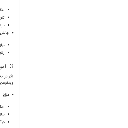
امک
تنو
باز
چالش‌ه
نیا
رقا
3. آموزش آنلاین
اگر در ی
ویدئوهای
مزایا:
امک
نیا
درآ