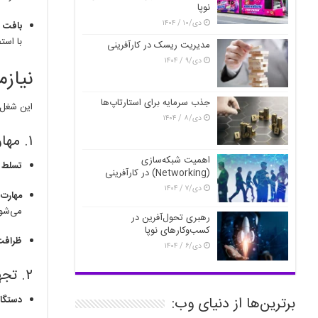
نوپا
دی/۱۰ / ۱۴۰۴
بافت و
با است
مدیریت ریسک در کارآفرینی
دی/۹ / ۱۴۰۴
نیاز
جذب سرمایه برای استارتاپ‌ها
این شغل ی
دی/۸ / ۱۴۰۴
۱. مهارت‌ها و آموزش‌ها
اهمیت شبکه‌سازی
تسلط بر
(Networking) در کارآفرینی
دی/۷ / ۱۴۰۴
مهارت 
می‌شون
رهبری تحول‌آفرین در
کسب‌وکارهای نوپا
ظرافت 
دی/۶ / ۱۴۰۴
۲. تجهیزات و فضا
برترین‌ها از دنیای وب:
دستگاه