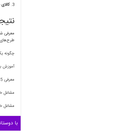
کالای 
نتیجه
معرفی شغ
طرح‌های 
چگونه یک
آموزش باف
معرفی 5 شغل خانگی پرطرفدار در ایران
مشاغل خا
مشاغل خان
با دوستان