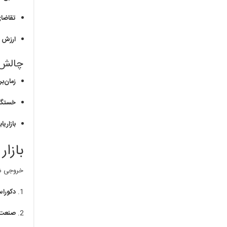
تقاضای
ارزش ا
چالش‌
زمان‌ب
خستگی
بازاریا
بازار
خروجی شغ
دکوراس
صنعت 