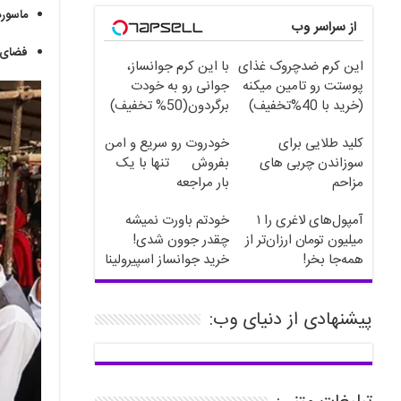
ماسوره
از سراسر وب
فضای 
این کرم ضدچروک غذای
با این کرم جوانساز،
پوستت رو تامین میکنه
جوانی رو به خودت
(خرید با 40%تخفیف)
برگردون(50% تخفیف)
کلید طلایی برای
خودروت رو سریع و امن
سوزاندن چربی های
بفروش
تنها با یک
مزاحم
بار مراجعه
بدن(60%تخفیف تا
آمپول‌های لاغری را ۱
خودتم باورت نمیشه
امشب)
میلیون تومان ارزان‌تر از
چقدر جوون شدی!
همه‌جا بخر!
خرید جوانساز اسپیرولینا
با تخفیف ویژه
پیشنهادی از دنیای وب: