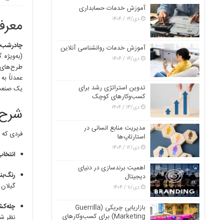
آموزش خدمات حسابداری
دی/۱۴ / ۱۴۰۴
معرف
چادرشب‌ب
آموزش خدمات روانشناسی آنلاین
(به‌ویژه
دی/۱۴ / ۱۴۰۴
طرح‌های ه
عمدتاً به
تدوین استراتژی رشد برای
یک صنعت 
کسب‌وکارهای کوچک
دی/۱۳ / ۱۴۰۴
شرح 
مدیریت منابع انسانی در
فردی که ب
استارتاپ‌ها
دی/۱۲ / ۱۴۰۴
انتخاب
اهمیت برندسازی در دنیای
رنگ‌بن
دیجیتال
گیلان
دی/۱۱ / ۱۴۰۴
چله‌ک
بازاریابی چریکی (Guerrilla
Marketing) برای کسب‌وکارهای
نظر شک