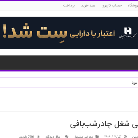
روشگاه
حساب کاربری
سبد خرید
پرداخت
ی شغل چادرشب‌بافی
مین
آذر/۷ / ۱۴۰۴
معرفی مشاغل
ارسال دیدگاه
206 بازدید