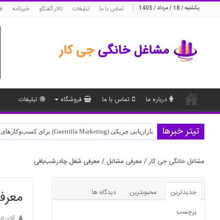
یکشنبه / 18 / مرداد / 1405
تماس با ما
تبلیغات
تالار گفتگو
خبرنامه
ف
درباره ما
تماس با ما
فروشگاه
تبلیغات
تیتر خبرها
بازاریابی چریکی (Guerrilla Marketing) برای کسب‌وکارهای نوپا
مشاغل خانگی جی کار
/
معرفی مشاغل
/
معرفی شغل چادرشب‌بافی
جدیدترین
محبوبترین
دیدگاه ها
معرف
برچسب
آقای اد