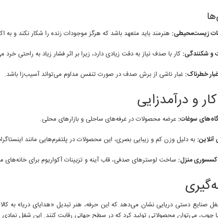
ها
ات زیست‌محیطی:
هنرمند باید متعهد باشد که هرگز موجودات زنده را شکار نکند و به 
 و شکنندگی:
کار با صدف نیاز به دقت زیادی دارد، زیرا بر اثر فشار زیاد به راحتی خرد م
غبار خطرناک:
غبار ناشی از برش صدف در صورت تنفس مداوم می‌تواند آسیب‌زا باشد.
 کار و درآمدزایی
اه‌های سوغات:
عرضه محصولات در غرفه‌های ساحلی و بازارهای محلی.
نلاین:
به دلیل وزن کم و زیبایی بصری، این محصولات در پلتفرم‌هایی مانند اینستاگرا
اکسسوری منزل:
ساخت لوسترهای صدفی، قاب آینه و تزیینات آکواریوم برای خانه‌های م
‌گیری
ل صنایع دستی دریایی نشان می‌دهد که این حرفه، هنر تبدیل «هدایای دریا» به کالا
 چوب، می‌توان محصولاتی تولید کرد که در سطح جهانی رقابت کنند. این شغل نمادی از اق