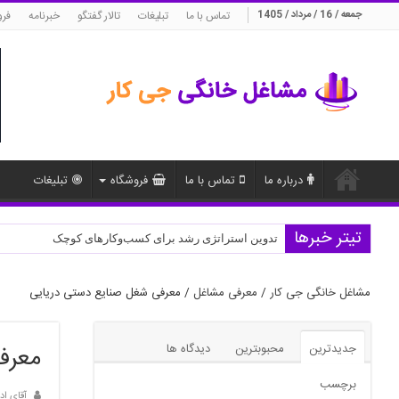
جمعه / 16 / مرداد / 1405
تماس با ما
تبلیغات
تالار گفتگو
خبرنامه
فرو
درباره ما
تماس با ما
فروشگاه
تبلیغات
تیتر خبرها
مدیریت منابع انسانی در استارتاپ‌ها
مشاغل خانگی جی کار
/
معرفی مشاغل
/
معرفی شغل صنایع دستی دریایی
جدیدترین
محبوبترین
دیدگاه ها
معرف
برچسب
آقای اد