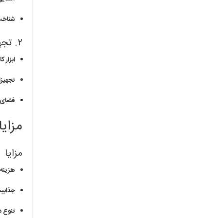
شناخت 
۲. تجهیزات و فضا
ابزار کا
تجهیزا
فضای 
مزای
مزایا
هزینه ب
جذابیت
تنوع د