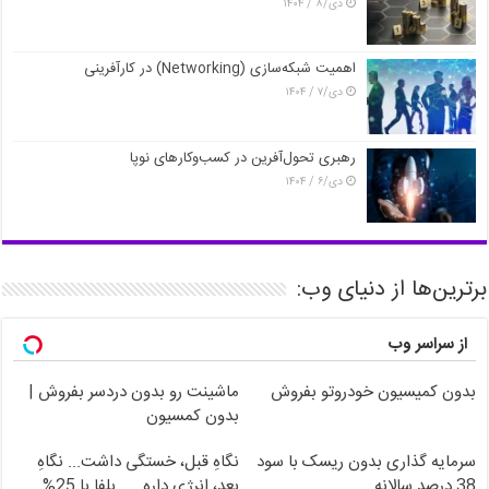
دی/۸ / ۱۴۰۴
اهمیت شبکه‌سازی (Networking) در کارآفرینی
دی/۷ / ۱۴۰۴
رهبری تحول‌آفرین در کسب‌وکارهای نوپا
دی/۶ / ۱۴۰۴
برترین‌ها از دنیای وب:
از سراسر وب
بدون کمیسیون خودروتو بفروش
ماشینت رو بدون دردسر بفروش |
بدون کمسیون
سرمایه گذاری بدون ریسک با سود
نگاهِ قبل، خستگی داشت... نگاهِ
38 درصد سالانه
بعد، انرژی داره
بلفا با 25%