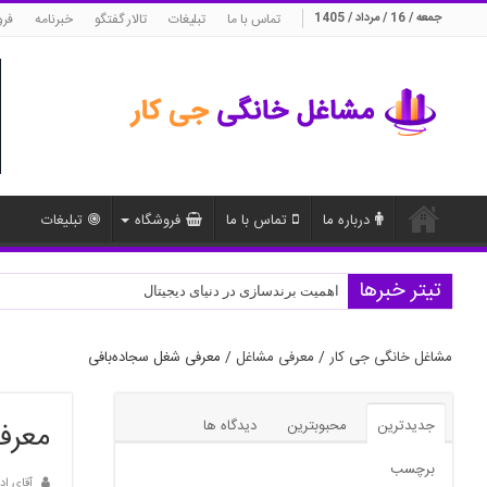
جمعه / 16 / مرداد / 1405
تماس با ما
تبلیغات
تالار گفتگو
خبرنامه
فرو
درباره ما
تماس با ما
فروشگاه
تبلیغات
تیتر خبرها
بازاریابی چریکی (Guerrilla Marketing) برای کسب‌وکارهای نوپا
اهمیت برندسازی در دنیای دیجیتال
مشاغل خانگی جی کار
/
معرفی مشاغل
/
معرفی شغل سجاده‌بافی
جدیدترین
محبوبترین
دیدگاه ها
معرف
برچسب
آقای اد