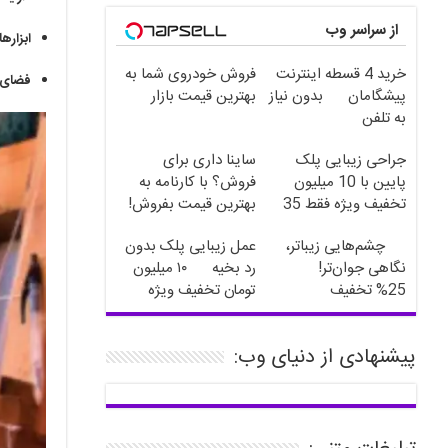
از سراسر وب
ابزاره
خرید 4 قسطه اینترنت
فروش خودروی شما به
فضای 
پیشگامان
بدون نیاز
بهترین قیمت بازار
به تلفن
جراحی زیبایی پلک
ساینا داری برای
پایین با 10 میلیون
فروش؟ با کارنامه به
تخفیف ویژه فقط 35
بهترین قیمت بفروش!
چشم‌هایی زیباتر،
عمل زیبایی پلک بدون
نگاهی جوان‌تر!
رد بخیه
۱۰ میلیون
25% تخفیف
تومان تخفیف ویژه
بلفاروپلاستی
پیشنهادی از دنیای وب: