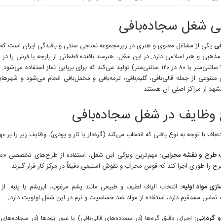
ی شغل سجاده‌بافی
فی
یکی از مشاغل معنوی و هنری در زیرمجموعه نساجی سنتی و بافندگی ایران است که 
مذهبی و هنر اسلامی دارد. در این شغل، هنرمند بافنده قطعاتی از پارچه یا فرش را در 
۶۰ در ۱۰۰ سانتی‌متر یا ۸۰ در ۱۲۰ سانتی‌متر) تولید می‌کند که برای برپایی نماز استفاده 
تنوعی از جمله قالی‌بافی، گلیم‌بافی، ترمه‌بافی و مخمل‌بافی انجام می‌شود و شهرهای
مشهد از مراکز اصلی آن هستند.
وظایف در شغل سجاده‌بافی
باف با توجه به نوع بافتی که انتخاب می‌کند (گره‌دار یا تار و پودی)، وظایف زیر را بر عهد
 طرح و نقشه محرابی:
مهم‌ترین ویژگی این شغل، استفاده از طرح‌های تخصصی «مح
رح را طوری اجرا کند که قوس محراب و نقوش اسلیمی دقیقاً در مرکز کار قرار گیرند.
سازی مواد اولیه:
انتخاب الیاف لطیف و طبیعی مانند پشم مرغوب، ابریشم یا پنبه. از 
ماس مستقیم دارد، استفاده از مواد ضد حساسیت و نرم در این شغل اولویت دارد.
 گره‌زنی:
اجرای دقیق گره‌ها (در سجاده‌های قالی‌بافی) یا عبور پودها (در سجاده‌های پا