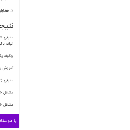
هدایای
نتیجه
معرفی شغ
الیاف باک
چگونه یک
آموزش باف
معرفی 5 شغل خانگی پرطرفدار در ایران
مشاغل خا
مشاغل خان
با دوستان