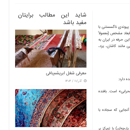
شاید این مطالب برایتان
مفید باشد
پیوندی ناگسستنی با
ابعاد مشخص (معمولاً
می‌شود. این حرفه در ایران به
ی مانند کاشان، یزد،
معرفی شغل ابریشم‌بافی
ه دارد:
آذر/۱۱ / ۱۴۰۴
رابی» است. بافنده
آنجایی که سجاده با
رچه‌ای) با تمرکز بر