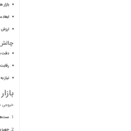
بازار 
ابعاد 
ارزش م
چالش‌
دقت با
رقابت 
نیاز به
بازار
خروجی شغ
ست‌ها
جهیزی