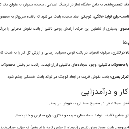
هدف تضمین‌شده:
به دلیل جایگاه نماز در فرهنگ اسلامی، سجاده همواره به عنوان یک کا
مناسب برای تولید خانگی:
کوچکی ابعاد سجاده باعث می‌شود که بافنده سریع‌تر به محصول 
عنوی:
بسیاری از شاغلین این حرفه، آرامش روحی ناشی از بافت نقوش محرابی را بزرگ
ها
لا در تقارن:
هرگونه انحراف در بافت قوس محراب، زیبایی و ارزش کل کار را به شدت ک
با محصولات ماشینی:
وجود سجاده‌های ماشینی ارزان‌قیمت، رقابت در بخش محصولات اق
 تمرکز بصری:
بافت نقوش ظریف در ابعاد کوچک می‌تواند باعث خستگی چشم شود.
 کار و درآمدزایی
ل سجاده‌بافی در سطوح مختلفی به فروش می‌رسد:
ی جشن تکلیف:
تولید سجاده‌های ظریف و فانتزی برای مدارس و خانواده‌ها.
ه عروس:
بافت سجاده‌های نفیس (به‌ویژه از جنس ترمه یا ابریشم) که جزئی جدایی‌ناپذیر