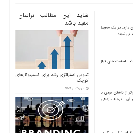
شاید این مطالب برایتان
مفید باشد
 بنیادین دارد. در یک محیط
 می‌شوند.
ذب استعدادهای تراز
تدوین استراتژی رشد برای کسب‌وکارهای
کوچک
دی/۱۳ / ۱۴۰۴
‌تر از داشتن فردی با
اما غیرمنعطف است. جذب افرادی که “چند مهارته” هستند (Generalists) در این مرحله بازدهی