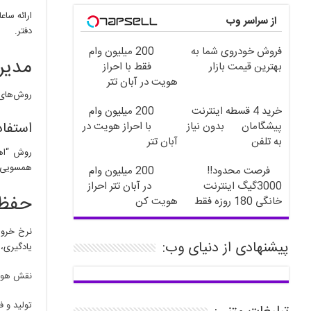
ارائه ساع
از سراسر وب
دفتر.
فروش خودروی شما به
200 میلیون وام
مدیر
بهترین قیمت بازار
فقط با احراز
هویت در آبان تتر
روش‌های س
خرید 4 قسطه اینترنت
200 میلیون وام
استفاده
پیشگامان
بدون نیاز
با احراز هویت در
به تلفن
آبان تتر
همسویی تم
فرصت محدود!!
200 میلیون وام
3000گیگ اینترنت
در آبان تتر احراز
حفظ 
خانگی 180 روزه فقط
هویت کن
600 هزارتومان!!
پیشنهادی از دنیای وب:
یادگیری، 
نقش هوش 
تولید و 