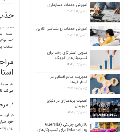
آموزش خدمات حسابداری
دی/۱۴ / ۱۴۰۴
جذب 
آموزش خدمات روانشناسی آنلاین
است. سرم
دی/۱۴ / ۱۴۰۴
کسب‌وکار
انتخاب ی
تدوین استراتژی رشد برای
کسب‌وکارهای کوچک
مرا
دی/۱۳ / ۱۴۰۴
استا
مدیریت منابع انسانی در
استارتاپ‌ها
هر مرحله 
دی/۱۲ / ۱۴۰۴
می‌کند ت
اهمیت برندسازی در دنیای
۱. مرحله پیش‌بذری و بذری (Pre-seed & Seed)
دیجیتال
دی/۱۱ / ۱۴۰۴
در این م
خودِ بنیان‌
بازاریابی چریکی (Guerrilla
روی پتان
Marketing) برای کسب‌وکارهای