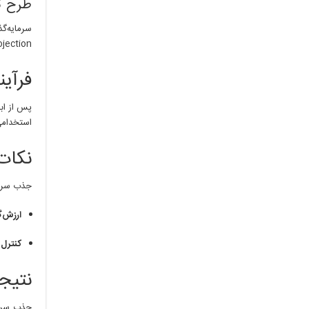
طرح ک
Projection) واقع‌بینانه برای ۳ تا ۵ سال آ
فرآیند 
پس از ابر
استخدامی
نکات ک
جذب سرما
ارزش‌گذاری 
کنترل 
نتیجه
جذب سرما