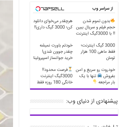
از سراسر وب
بدون تموم شدن
هرچقدر می‌خوای دانلود
حجم فیلم و سریال ببین
کن؛ 3000 گیگ داری!!
!! با 3000گیگ اینترنت
خانگی پیشگ
3000 گیگ اینترنت؛
خودتم باورت نمیشه
فقط ماهی 100 هزار
چقدر جوون شدی!
تومان
خرید جوانساز اسپیرولینا
با تخفیف ویژه
خودروت رو سریع و امن
فرصت محدود!!
بفروش
تنها با یک
3000گیگ اینترنت
بار مراجعه
خانگی 180 روزه فقط
600 هزارتومان!!
پیشنهادی از دنیای وب: