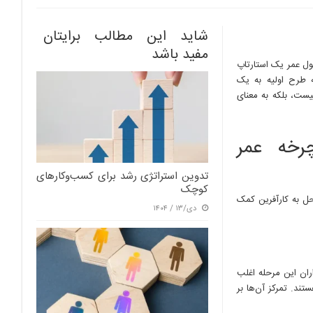
شاید این مطالب برایتان
مفید باشد
ل در طول عمر یک استارتاپ
 طرح اولیه به یک
یست، بلکه به معنای
رخه عمر
تدوین استراتژی رشد برای کسب‌وکارهای
کوچک
حل به کارآفرین کمک
دی/۱۳ / ۱۴۰۴
ران این مرحله اغلب
ند. تمرکز آن‌ها بر