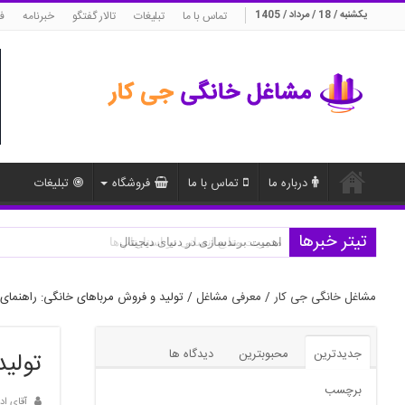
یکشنبه / 18 / مرداد / 1405
تماس با ما
تبلیغات
تالار گفتگو
خبرنامه
ف
درباره ما
تماس با ما
فروشگاه
تبلیغات
تیتر خبرها
اهمیت برندسازی در دنیای دیجیتال
مشاغل خانگی جی کار
/
معرفی مشاغل
/
تولید و فروش مرباهای خانگی: راهنم
جدیدترین
محبوبترین
دیدگاه ها
تولی
برچسب
آقای اد