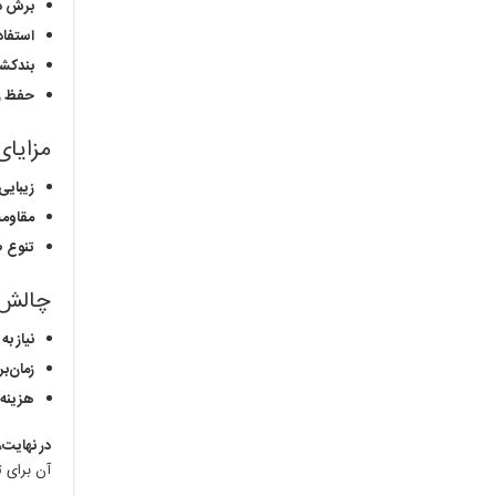
برش د
استفاد
بندکش
حفظ ر
مزایای
زیبایی
مقاومت
تنوع ط
چالش‌ه
نیاز به
زمان‌بر
هزینه ب
در نهایت،
آن برای 