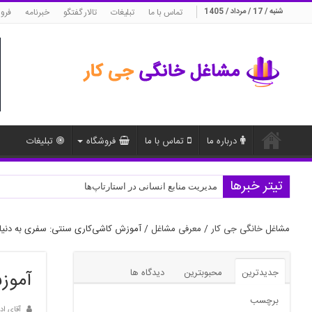
شنبه / 17 / مرداد / 1405
تماس با ما
تبلیغات
تالار گفتگو
خبرنامه
فرو
درباره ما
تماس با ما
فروشگاه
تبلیغات
تیتر خبرها
اهمیت برندسازی در دنیای دیجیتال
مدیریت منابع انسانی در استارتاپ‌ها
مشاغل خانگی جی کار
/
معرفی مشاغل
/
آموزش کاشی‌کاری سنتی: سفری به دنیای
جدیدترین
محبوبترین
دیدگاه ها
آموزش
برچسب
آقای اد