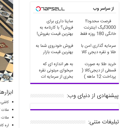
از سراسر وب
فرصت محدود!!
ساینا داری برای
3000گیگ اینترنت
فروش؟ با کارنامه به
خانگی 180 روزه فقط
بهترین قیمت بفروش!
600 هزارتومان!!
سرمایه گذاری امن با
فروش خودروی شما به
طلا و نقره دیجی کالا
بهترین قیمت بازار
خرید طلا به صورت
به هر اندازه ای که
قسطی از دیجی‌کالا (
میخوای میتونی نقره
پرداخت 12 ماهه )
بخری از سرمایه ات
محافظت کنی
ابزاره
پیشنهادی از دنیای وب:
کاشی‌
ملات ک
ملات 
تبلیغات متنی:
اره کا