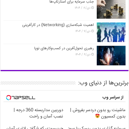
جذب سرمایه برای استارتاپ‌ها
دی/۸ / ۱۴۰۴
اهمیت شبکه‌سازی (Networking) در کارآفرینی
دی/۷ / ۱۴۰۴
رهبری تحول‌آفرین در کسب‌وکارهای نوپا
دی/۶ / ۱۴۰۴
برترین‌ها از دنیای وب:
از سراسر وب
ماشینت رو بدون دردسر بفروش |
دوربین مداربسته 360 درجه |
بدون کمسیون
نصب آسان و راحت
سرمایه گذاری بدون ریسک با سود
چربیسوزی که شگفتی لاغری آسان