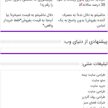
38 درصد سالانه
را رقم زد!
ماشینتو به دلال نده! به مصرف
دلال ماشینتو به قیمت نمیخره! بیا
کننده بفروش! بدون پاسخ به یک
اینجا به قیمت بفروش*فقط خریدار
تماس
واقعی*
پیشنهادی از دنیای وب:
تبلیغات متنی:
طراحی سایت بیمه
سئو سایت
خرید سایت
طراحی سایت
طراحی روف گاردن
شرکت فضای سبز